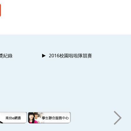
獲獎紀錄
2016校園啦啦隊競賽