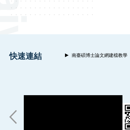
:::
快速連結
南臺碩博士論文網建檔教學