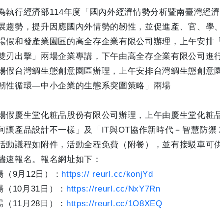
為執行經濟部114年度「國內外經濟情勢分析暨南臺灣經
展趨勢，提升因應國內外情勢的韌性，並促進產、官、學
場假和發產業園區的高全存企業有限公司辦理，上午安排
雙刃出擊」兩場企業專講，下午由高全存企業有限公司進
場假台灣鯛生態創意園區辦理，上午安排台灣鯛生態創意
韌性循環—中小企業的生態系突圍策略」兩場
場假慶生堂化粧品股份有限公司辦理，上午由慶生堂化粧
何讓產品設計不一樣」及「IT與OT協作新時代－智慧防
活動議程如附件，活動全程免費（附餐），並有接駁車可
儘速報名。報名網址如下：
場（9月12日）：
https:// reurl.cc/konjYd
場（10月31日）：
https://reurl.cc/NxY7Rn
場（11月28日）：
https://reurl.cc/1O8XEQ