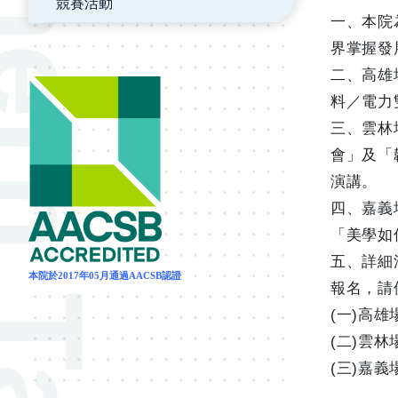
競賽活動
一、本院
界掌握發
二、高雄
料／電力
三、雲林
會」及「
演講。
四、嘉義
「美學如
五、詳細
本院於2017年05月通過AACSB認證
報名，請
(一)高雄
(二)雲林
(三)嘉義