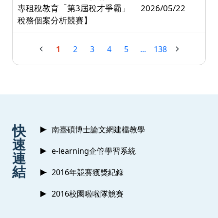
專租稅教育「第3屆稅才爭霸」
2026/05/22
稅務個案分析競賽】
1
2
3
4
5
...
138
:::
快
南臺碩博士論文網建檔教學
速
e-learning企管學習系統
連
結
2016年競賽獲獎紀錄
2016校園啦啦隊競賽