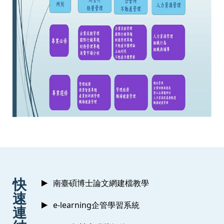
:::
快
南臺碩博士論文網建檔教學
速
e-learning企管學習系統
連