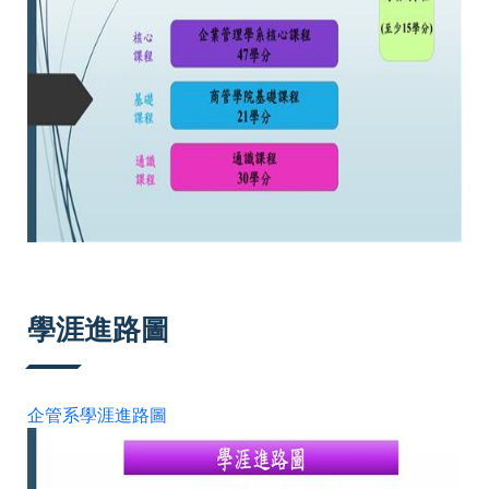
學涯進路圖
企管系學涯進路圖