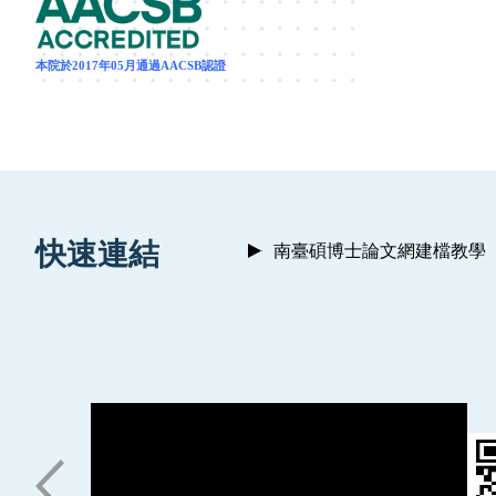
本院於2017年05月通過AACSB認證
:::
快速連結
南臺碩博士論文網建檔教學