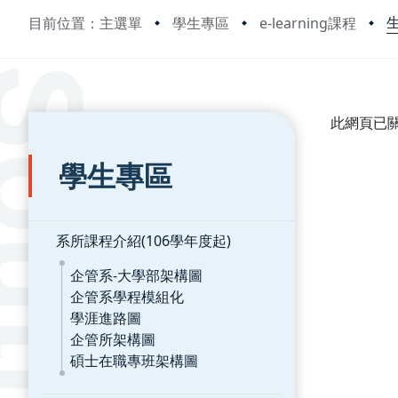
目前位置：主選單
學生專區
e-learning課程
:::
:::
此網頁已
學生專區
系所課程介紹(106學年度起)
企管系-大學部架構圖
企管系學程模組化
學涯進路圖
企管所架構圖
碩士在職專班架構圖