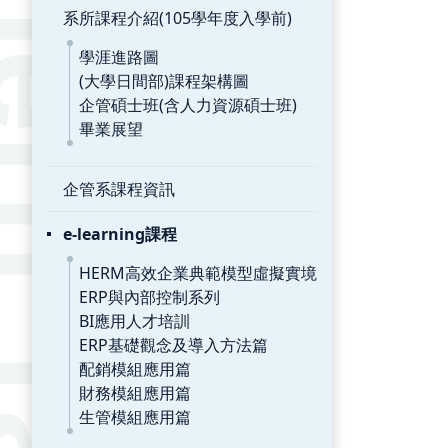
系所課程介紹(105學年度入學前)
學涯進路圖
(大學日間部)課程架構圖
企管碩士班(含人力資源碩士班)
畢業展望
企管系課程資訊
e-learning課程
HERM高效企業典範模型虛擬實境
ERP與內部控制系列
BI應用人才培訓
ERP基礎觀念及導入方法篇
配銷模組應用篇
財務模組應用篇
生管模組應用篇