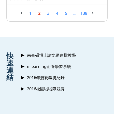
1
2
3
4
5
...
138
:::
快
南臺碩博士論文網建檔教學
速
e-learning企管學習系統
連
結
2016年競賽獲獎紀錄
2016校園啦啦隊競賽