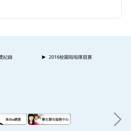
獲獎紀錄
2016校園啦啦隊競賽