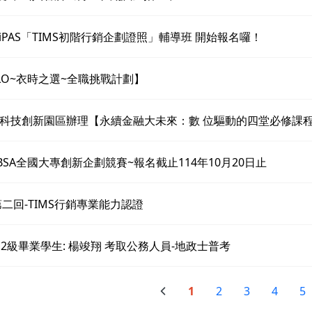
 iPAS「TIMS初階行銷企劃證照」輔導班 開始報名囉！
QLO~衣時之選~全職挑戰計劃】
科技創新園區辦理【永續金融大未來：數 位驅動的四堂必修課
TBSA全國大專創新企劃競賽~報名截止114年10月20日止
第二回-TIMS行銷專業能力認證
12級畢業學生: 楊竣翔 考取公務人員-地政士普考
1
2
3
4
5