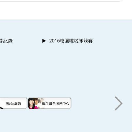
獲獎紀錄
2016校園啦啦隊競賽