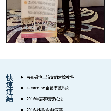
:::
快
南臺碩博士論文網建檔教學
速
e-learning企管學習系統
連
結
2016年競賽獲獎紀錄
2016校園啦啦隊競賽