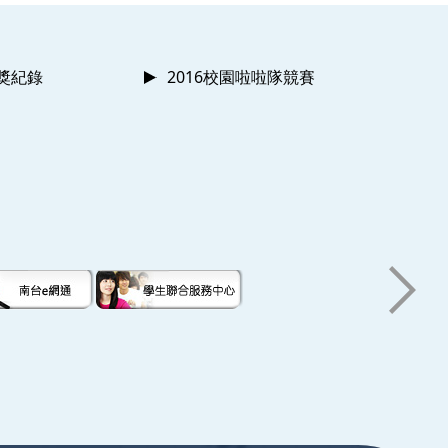
獲獎紀錄
2016校園啦啦隊競賽