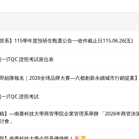
管系】115學年度預研生甄選公告~~收件截止日115.06.26(五)
20(一)TQC 證照考試座位表
即組隊報名｜2026全球品牌大賽—六都創新永續城市行銷提案
0(一)TQC 證照考試
稿】—南臺科技大學商管學院企業管理系舉辦 「2026年商管決
討會」
賀】南臺科技大學企管系傳捷報！🎉🏆