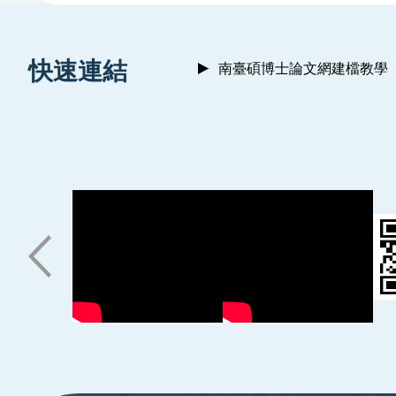
:::
快速連結
南臺碩博士論文網建檔教學
:::