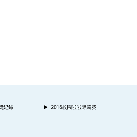
獲獎紀錄
2016校園啦啦隊競賽