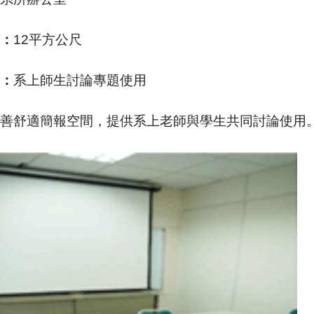
：
12
平方公尺
：
系上師生討論專題使用
善舒適簡報空間，提供系上老師與學生共同討論使用