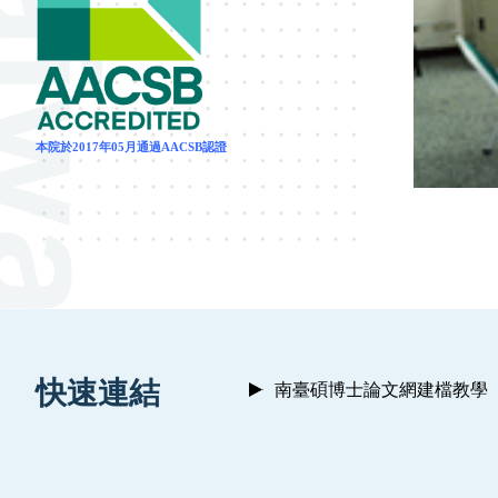
本院於2017年05月通過AACSB認證
:::
快速連結
南臺碩博士論文網建檔教學