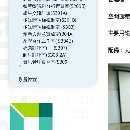
智慧型資料分析實習室(S209B)
學生交流討論(S301A)
空間面積
多媒體階梯視聽室(S301B)
多媒體階梯視聽室 (S303)
主要用途
創新與創意實驗室(304A)
產學合作工作室( S304B)
專題討論室(一)(S307)
配備：
完
師生討論室(S308-2A)
資訊管理實習室(S309)
系所位置