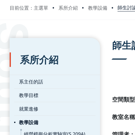
師生討論室
目前位置：主選單
系所介紹
教學設備
:::
:::
師生討
系所介紹
系主任的話
教學目標
空間類型
就業進修
教室名稱
教學設備
經營模擬分析實驗室(S 209A)
管理者：