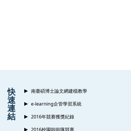
:::
快
南臺碩博士論文網建檔教學
速
e-learning企管學習系統
連
結
2016年競賽獲獎紀錄
2016校園啦啦隊競賽