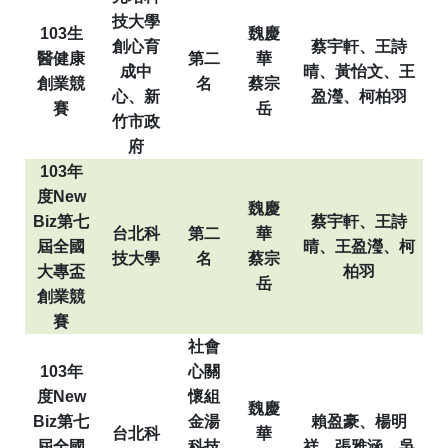
技大學
103
生
魏慶
創心育
蔡宇軒、王詩
醫健康
第二
華
成中
晴、黃怡文、王
創業競
名
蔡宗
心、新
盈瀅、柯柏羽
賽
岳
竹市政
府
103
年
度
New
魏慶
Biz
第七
蔡宇軒、王詩
台北科
第二
華
屆全國
晴、王盈瀅、柯
技大學
名
蔡宗
大專盃
柏羽
岳
創業競
賽
社會
103
年
心關
度
New
懷組
魏慶
Biz
第七
金湯
賴盈豪、楊明
台北科
華
屆全國
科技
祥、張雅涵、吳