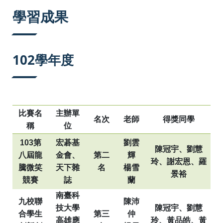
:::
學習成果
102學年度
比賽名
主辦單
名次
老師
得獎同學
稱
位
103
第
宏碁基
劉雲
陳冠宇、劉慧
八屆龍
金會、
第二
輝
玲、謝宏恩、羅
騰微笑
天下雜
名
楊雪
景裕
競賽
誌
蘭
南臺科
九校聯
陳沛
技大學
陳冠宇、劉慧
合學生
第三
仲
高雄應
玲、黃品皓、黃