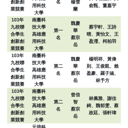
創新創
名
楊雪
用科技
俞甄、董嘉宇
業競賽
蘭
大學
103
年
南臺科
魏慶
九校聯
技大學
蔡宇軒、王詩
第一
華
合學生
高雄應
晴、黃怡文、王
名
蔡宗
創新創
用科技
盈瀅、柯柏羽
岳
業競賽
大學
103
年
南臺科
魏慶
楊明祥、黃偉
九校聯
技大學
第二
華
則、王俊凱、賴
合學生
高雄應
名
蔡宗
盈豪、羅子涵、
創新創
用科技
岳
林予方
業競賽
大學
103
年
南臺科
曾信
九校聯
技大學
林佩雅、謝佳
第二
智
合學生
高雄應
錡、魏郁雯、蔡
名
蔡宗
創新創
用科技
政廷、張軒瑋
岳
業競賽
大學
元培科