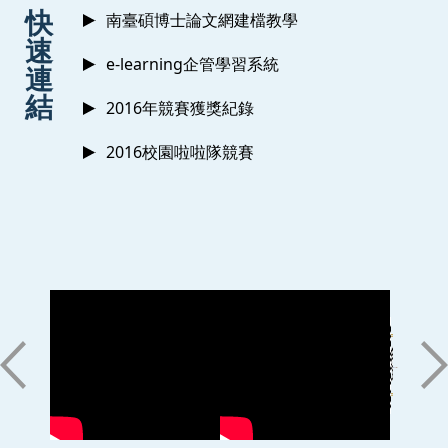
:::
快
南臺碩博士論文網建檔教學
速
e-learning企管學習系統
連
結
2016年競賽獲獎紀錄
2016校園啦啦隊競賽