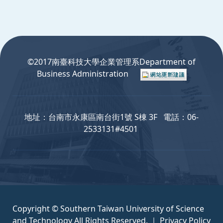
:::
©2017南臺科技大學企業管理系Department of
Business Administration
地址：台南市永康區南台街1號 S棟 3F 電話：06-
2533131#4501
Copyright © Southern Taiwan University of Science
and Technology All Rights Reserved. ｜
Privacy Policy