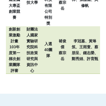
技大學
蔡宗
大專盃
有限
修帆
岳
創業競
公司
賽
特別
獎
創新創
財團法
業激勵
人國家
計畫
實驗研
褚俊
李冠嘉、黃琳
入選
103
年
究院科
傑
筑、王雨萱、蔡
40
團
度第一
技政策
蔡宗
朋呈、鍾志榮、
隊
梯次創
研究與
岳
鄭秀娟、許育甄
業團隊
資訊中
評審
心