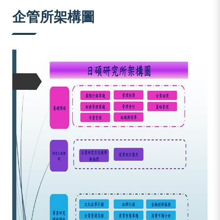
:::
企管所架構圖