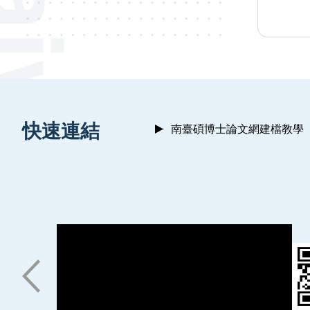
:::
快速連結
南臺碩博士論文網建檔教學