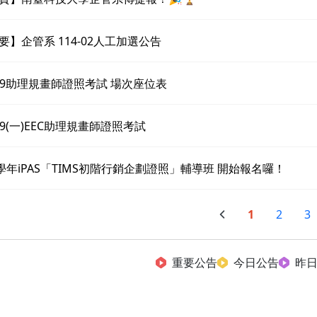
要】企管系 114-02人工加選公告
/29助理規畫師證照考試 場次座位表
/29(一)EEC助理規畫師證照考試
4學年iPAS「TIMS初階行銷企劃證照」輔導班 開始報名囉！
1
2
3
重要公告
今日公告
昨