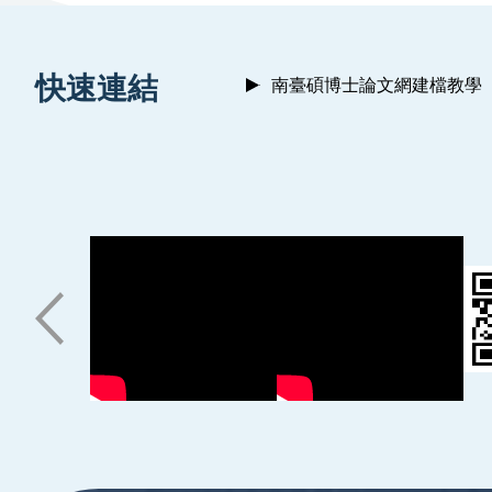
:::
快速連結
南臺碩博士論文網建檔教學
:::