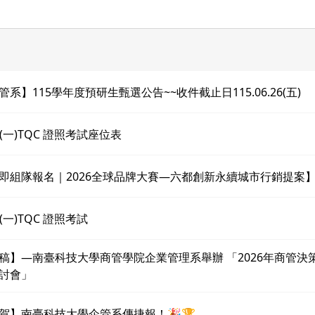
管系】115學年度預研生甄選公告~~收件截止日115.06.26(五)
20(一)TQC 證照考試座位表
即組隊報名｜2026全球品牌大賽—六都創新永續城市行銷提案
0(一)TQC 證照考試
稿】—南臺科技大學商管學院企業管理系舉辦 「2026年商管決
討會」
賀】南臺科技大學企管系傳捷報！🎉🏆