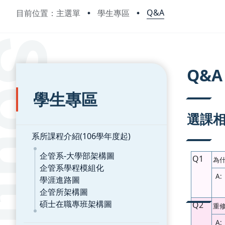
Q&A
目前位置：主選單
學生專區
:::
:::
Q&A
學生專區
選課
系所課程介紹(106學年度起)
企管系-大學部架構圖
Q1
為
企管系學程模組化
A:
學涯進路圖
企管所架構圖
碩士在職專班架構圖
Q2
重
A: