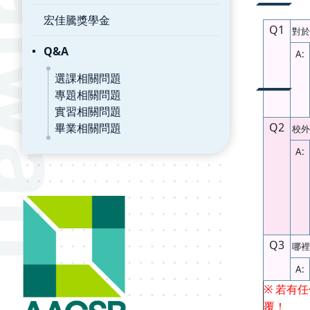
宏佳騰獎學金
Q1
對於
Q&A
A:
選課相關問題
專題相關問題
實習相關問題
Q2
畢業相關問題
校外
A:
Q3
哪裡
A:
※
若有任
覆！