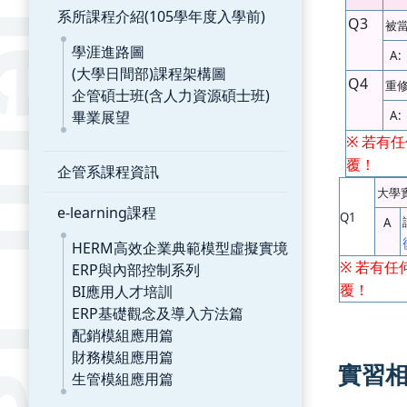
系所課程介紹(105學年度入學前)
Q3
被
學涯進路圖
A:
(大學日間部)課程架構圖
Q4
重
企管碩士班(含人力資源碩士班)
畢業展望
A:
※
若有任
覆！
企管系課程資訊
大學
e-learning課程
Q1
A
HERM高效企業典範模型虛擬實境
ERP與內部控制系列
※
若有任
BI應用人才培訓
覆！
ERP基礎觀念及導入方法篇
配銷模組應用篇
財務模組應用篇
實習
生管模組應用篇