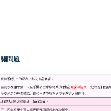
相關問題
(
)
什麼轉系
學
生的課表上都沒有必修課？
(
)
請同學在開學第一天至系辦公室拿取轉系
學
生
必修課申請單
，先旁聽課程後
並交給老師簽名確認。最後再將申請單送交至系辦人員即可。
修課程與本班課程衝堂，如何重修？
三、四年級學生可以選夜間部同課程名稱做抵免。