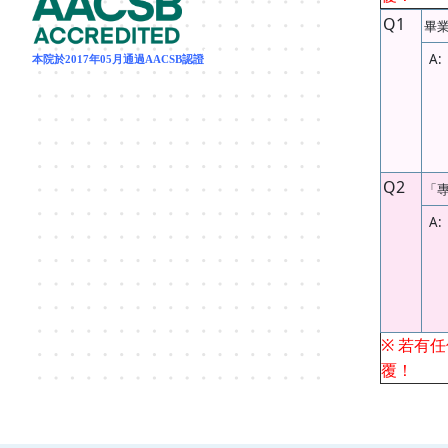
Q1
畢
A:
本院於2017年05月通過AACSB認證
Q2
「
A:
※
若有任
覆！