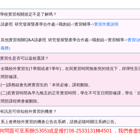
學校實習相關規定不是了解嗎？
請參照
研究發展暨產學合作處->職創組->實習輔導->
實習作業說明
Q&A
其他實習相關
請參照
研究發展暨產學合作處->職創組->實習輔導->
實習Q
義務)
實習生是否可以返校選課？
(1
1
)
全職校外實習生
學期或者
學年
，在與實習時間無衝突的情況下，得彈性至
間部修課。
(
)
一
課務組會先將實習生的「本班必修」課程刪除。
(
)
二
若實習時間為早九晚五的正常實習時間，學生不可至日間部修課，學生「
間部課程將會被刪除。
有訊息可得知校外實習的機會？
系上會將校外實習的機會公告在系網，請務必隨時關注系網公告。
(S305)
何問題可至系辦
或是撥打
06-2533131
轉
4501
，我們會盡