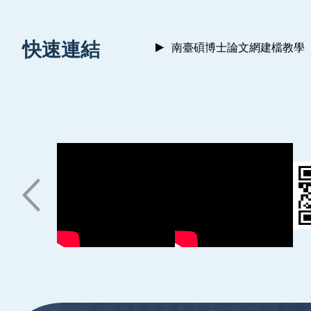
:::
快速連結
南臺碩博士論文網建檔教學
:::