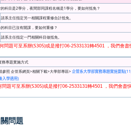
2
1
當的科目是
學分，夜間部同課程名稱是
學分，要如何抵免？
請系主任指定另一相關課程重修合計抵免。
修的科目已沒有開課，要如何重修？
請系主任指定一門相關科目做抵免。
(S305)
何問題可至系辦
或是撥打
06-2533131
轉
4501
，我們會盡
實務專題實施方式
>
>
>
(11
請參照
企管系網頁
相關下載
大學部專區
企管系大學部實務專題實施要點
)
後入學適用
(S305)
何問題可至系辦
或是撥打
06-2533131
轉
4501
，我們會盡
相關問題