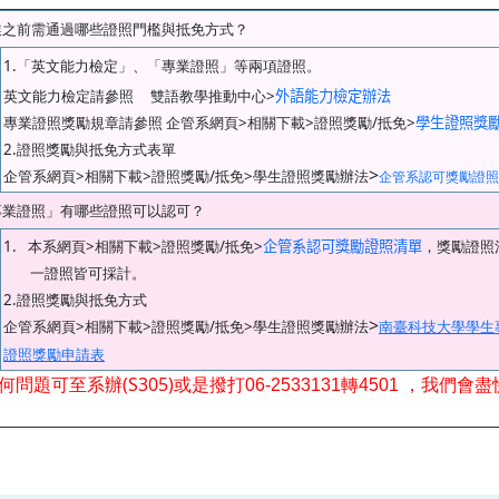
業之前需通過哪些證照門檻與抵免方式？
1.
「英文能力檢定」、「專業證照」等兩項證照。
>
英文能力檢定請參照
雙語教學推動中心
外語能力檢定辦法
>
>
/
>
專業證照獎勵規章請參照
企管系網頁
相關下載
證照獎勵
抵免
學生證照獎
2.
證照獎勵與抵免方式表單
>
>
>
/
>
企管系網頁
相關下載
證照獎勵
抵免
學生證照獎勵辦法
企管系認可獎勵證照
專業證照」有哪些證照可以認可？
1.
>
>
/
>
本系網頁
相關下載
證照獎勵
抵免
企管系認可獎勵證照清單
，獎勵證照
一證照皆可採計。
2.
證照獎勵與抵免方式
>
>
>
/
>
企管系網頁
相關下載
證照獎勵
抵免
學生證照獎勵辦法
南臺科技大學學生
證照獎勵申請表
(S305)
何問題可至系辦
或是撥打
06-2533131
轉
4501
，我們會盡