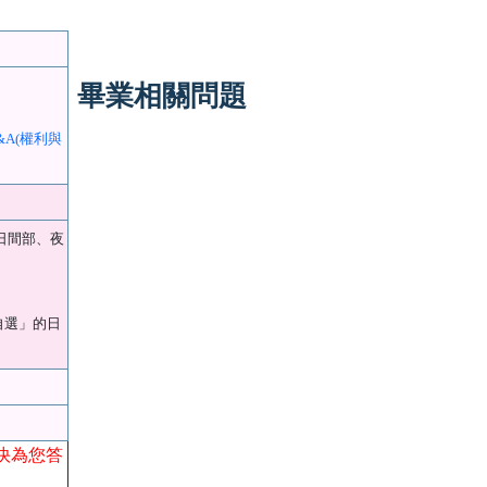
畢業相關問題
&A(權利與
日間部、夜
自選」的日
快為您答