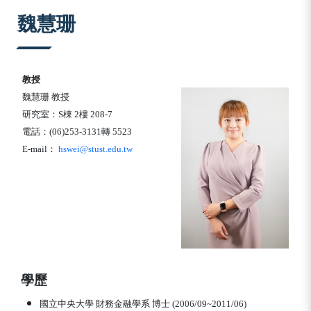
:::
魏慧珊
教授
魏慧珊
教授
研究室：
S
棟
2
樓
208-7
電話：
(06)253-3131
轉
5523
E-mail
：
hswei@stust.edu.tw
學
歷
國立中央大學 財務金融學系 博士
(2006/09~2011/06)