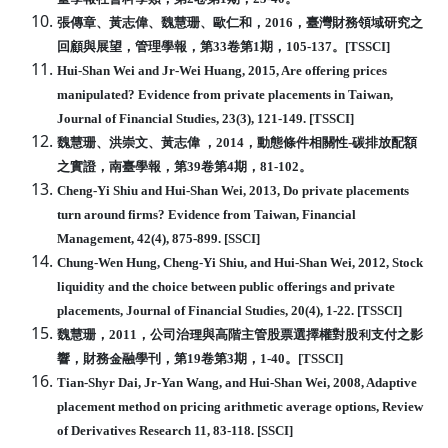
張傳章、黃志偉、魏慧珊、歐仁和，2016，臺灣財務領域研究之
回顧與展望，管理
學報，第33卷第1期，105-137。[TSSCI]
Hui-Shan Wei and Jr-Wei Huang, 2015, Are offering prices
manipulated?
Evidence from private placements in Taiwan,
Journal of Financial Studies, 23(3),
121-149. [TSSCI]
魏慧珊、洪崇文、黃志偉 ，2014，動態條件相關性-碳排放配額
之實證，南臺學報，
第39卷第4期，81-102。
Cheng-Yi Shiu and Hui-Shan Wei, 2013, Do private placements
turn around
firms? Evidence from Taiwan, Financial
Management, 42(4), 875-899. [SSCI]
Chung-Wen Hung, Cheng-Yi Shiu, and Hui-Shan Wei, 2012, Stock
liquidity and
the choice between public offerings and private
placements, Journal of Financial
Studies, 20(4), 1-22. [TSSCI]
魏慧珊，2011，公司治理與高階主管股票選擇權對股利支付之影
響，財務金融學刊
，第19卷第3期，1-40。[TSSCI]
Tian-Shyr Dai, Jr-Yan Wang, and Hui-Shan Wei, 2008, Adaptive
placement
method on pricing arithmetic average options, Review
of Derivatives Research 11,
83-118. [SSCI]