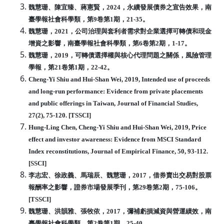
魏慧珊、陳宜臻、蔣憲賢，2024，永續發展債券之宣告效果，南
臺學報社會科學類
，第9卷第1期，21-35。
魏慧珊，2021，公司治理與套利者需求對企業選擇可轉債和現金
增資之影響，南臺
學報社會科學類，第6卷第2期，1-17。
魏慧珊，2019，可轉債選擇權與核心代理問題之關係，風險管理
學報，第21卷第1期
，22-42。
Cheng-Yi Shiu and Hui-Shan Wei, 2019, Intended use of proceeds
and long-run
performance: Evidence from private placements
and public offerings in Taiwan,
Journal of Financial Studies,
27(2), 75-120. [TSSCI]
Hung-Ling Chen, Cheng-Yi Shiu and Hui-Shan Wei, 2019, Price
effect and
investor awareness: Evidence from MSCI Standard
Index reconstitutions, Journal of
Empirical Finance, 50, 93-112.
[SSCI]
李志宏、徐政義、馬瑞辰、魏慧珊，2017，借券賣出交易對股票
報酬率之影響，證
券市場發展季刊，第29卷第2期，75-106。
[TSSCI]
魏慧珊、洪韻雅、張牧依，2017，彌補虧損減資與營運績效，南
臺學報社會科學類
，第2卷第1期，25-40。