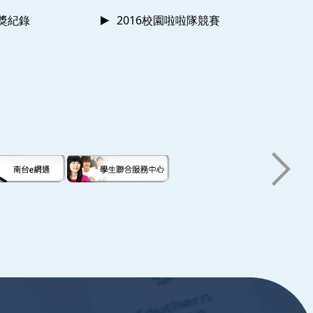
獲獎紀錄
2016校園啦啦隊競賽