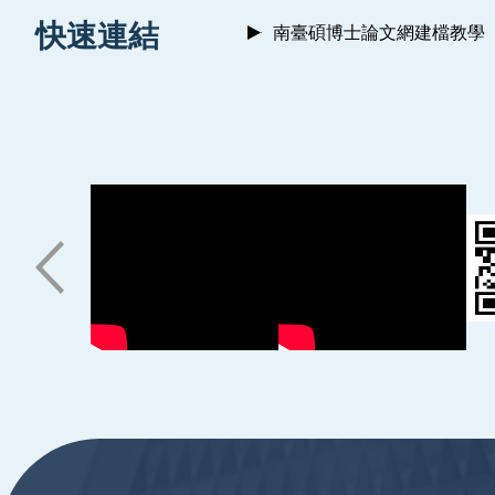
:::
快速連結
南臺碩博士論文網建檔教學
:::