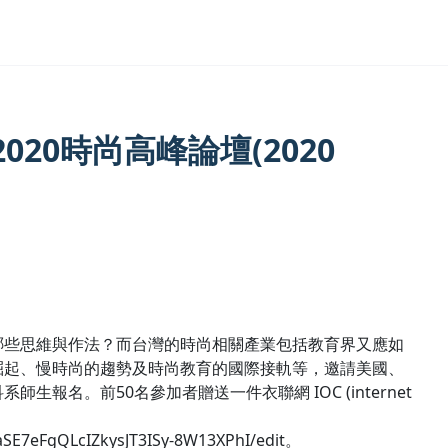
20時尚高峰論壇(2020
哪些思維與作法？而台灣的時尚相關產業包括教育界又應如
崛起、慢時尚的趨勢及時尚教育的國際接軌等，邀請美國、
名。前50名參加者贈送一件衣聯網 IOC (internet
E7eFgQLcIZkysJT3ISy-8W13XPhI/edit。