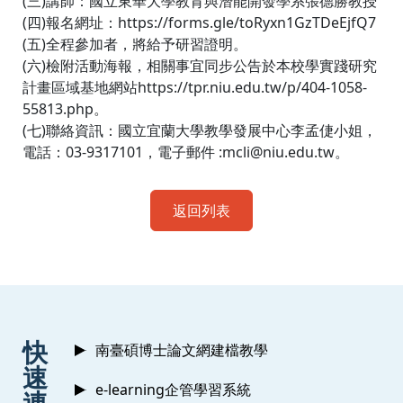
(三)講師：國立東華大學教育與潛能開發學系張德勝教授
(四)報名網址：https://forms.gle/toRyxn1GzTDeEjfQ7
(五)全程參加者，將給予研習證明。
(六)檢附活動海報，相關事宜同步公告於本校學實踐研究
計畫區域基地網站https://tpr.niu.edu.tw/p/404-1058-
55813.php。
(七)聯絡資訊：國立宜蘭大學教學發展中心李孟倢小姐，
電話：03-9317101，電子郵件 :mcli@niu.edu.tw。
返回列表
:::
快
南臺碩博士論文網建檔教學
速
e-learning企管學習系統
連