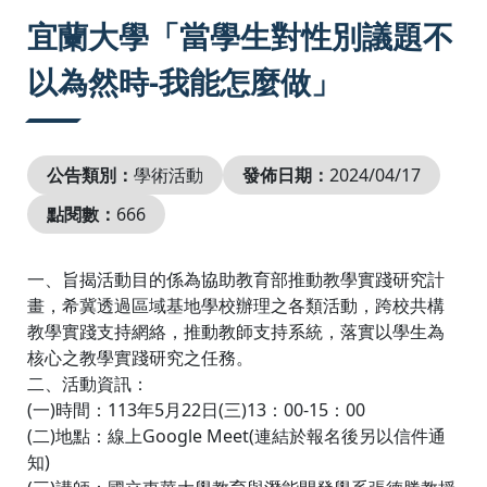
:::
宜蘭大學「當學生對性別議題不
以為然時-我能怎麼做」
公告類別：
學術活動
發佈日期：
2024/04/17
點閱數：
666
一、旨揭活動目的係為協助教育部推動教學實踐研究計
畫，希冀透過區域基地學校辦理之各類活動，跨校共構
教學實踐支持網絡，推動教師支持系統，落實以學生為
核心之教學實踐研究之任務。
二、活動資訊：
(一)時間：113年5月22日(三)13：00-15：00
(二)地點：線上Google Meet(連結於報名後另以信件通
知)