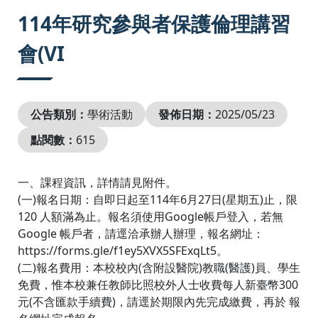
:::
114年研究參與者保護倫理講習
會(VI
公告類別：
學術活動
發佈日期：
2025/05/23
點閱數：
615
一、課程資訊，詳情請見附件。
(一)報名日期：自即日起至114年6月27日(星期五)止，限
120 人額滿為止。報名須使用Google帳戶登入，若無
Google 帳戶者，請逕洽承辦人辦理，報名網址：
https://forms.gle/f1ey5XVX5SFExqLt5。
(二)報名費用：本校校內(含附設醫院)教職(醫護)員、學生
免費，惟本校兼任教師比照校外人士收費每人新臺幣300
元(不含匯款手續費)，請逕於期限內先完成繳費，再於 報