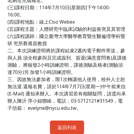
名網址完成報名。
(三)課程日期：114年7月10日(星期四)下午14:00-
16:00。
(四)課程地點：線上Ciso Webex
(五)課程主題：人體研究中臨床試驗的利益衝突及其管理
(六)課程講師：國立臺灣大學醫學教育暨生醫倫理學科暨
研 究所蔡甫昌教授
二、本次訓練證明將於課程結束2週內電子郵件寄送，參
與人員 須全程參與且完成簽到、簽退(滿意度問卷)及課後
測驗， 將核發2小時訓練證明，課後測驗及格者(測驗須
達70分)另 加發1小時訓練證明。
三、因故無法參加者，限1次轉讓他人使用，校外人士恕
無法退 還報名費，請於114年7月7日(星期一)中午前來信
(E-Mail) 通知承辦人。本次講習若有相關疑問，請逕向承
辦人陳沂 萍小姐聯絡，電話：03-5712121#31549，電
子信箱： evelyne@nycu.edu.tw。
返回列表