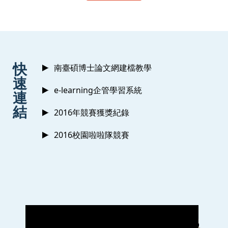
:::
快
南臺碩博士論文網建檔教學
速
e-learning企管學習系統
連
結
2016年競賽獲獎紀錄
2016校園啦啦隊競賽