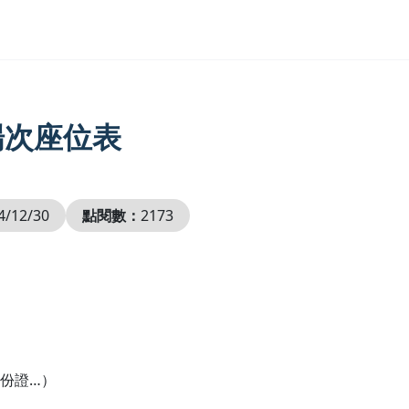
 場次座位表
4/12/30
點閱數：
2173
份證…）