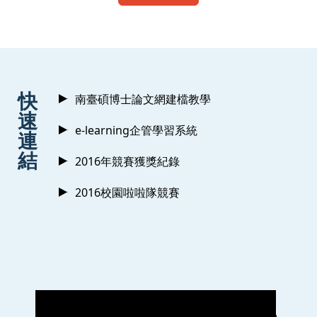
:::
快
南臺碩博士論文網建檔教學
速
e-learning企管學習系統
連
結
2016年競賽獲獎紀錄
2016校園啦啦隊競賽