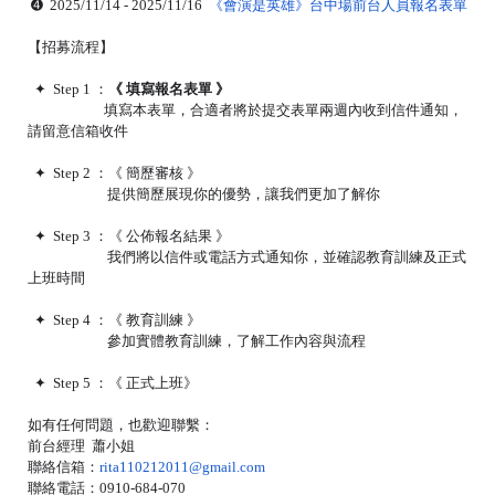
➍ 2025/11/14 - 2025/11/16
《會演是英雄》台中場
前台人員報名表單
【招募流程】
✦ Step 1 ：
《 填寫報名表單 》
填寫本表單，合適者將於提交表單兩週內收到信件通知，
請留意信箱收件
✦ Step 2 ：《 簡歷審核 》
提供簡歷展現你的優勢，讓我們更加了解你
✦ Step 3 ：《 公佈報名結果 》
我們將以信件或電話方式通知你，並確認教育訓練及正式
上班時間
✦ Step 4 ：《 教育訓練 》
參加實體教育訓練，了解工作內容與流程
✦ Step 5 ：《 正式上班》
如有任何問題，也歡迎聯繫：
前台經理 蕭小姐
聯絡信箱：
rita110212011@gmail.com
聯絡電話：0910-684-070