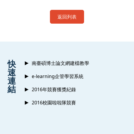
返回列表
:::
快
南臺碩博士論文網建檔教學
速
e-learning企管學習系統
連
結
2016年競賽獲獎紀錄
2016校園啦啦隊競賽