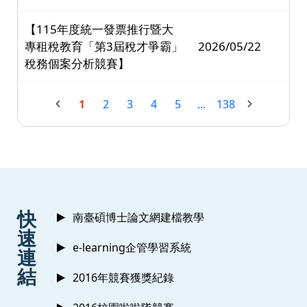
【115年度統一發票推行暨大
專租稅教育「第3屆稅才爭霸」
2026/05/22
稅務個案分析競賽】
1
2
3
4
5
...
138
:::
快
南臺碩博士論文網建檔教學
速
e-learning企管學習系統
連
結
2016年競賽獲獎紀錄