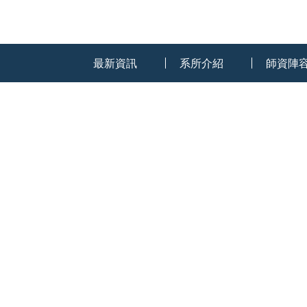
:::
最新資訊
系所介紹
師資陣