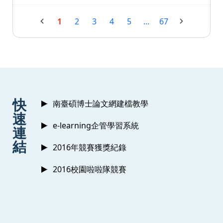
1
2
3
4
5
...
67
:::
快
南臺碩博士論文網建檔教學
速
e-learning企管學習系統
連
結
2016年競賽獲獎紀錄
2016校園啦啦隊競賽