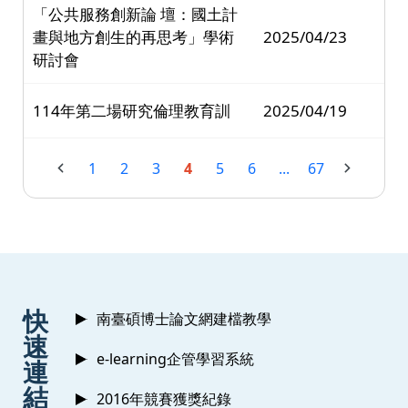
「公共服務創新論 壇：國土計
畫與地方創生的再思考」學術
2025/04/23
研討會
114年第二場研究倫理教育訓
2025/04/19
1
2
3
4
5
6
...
67
:::
快
南臺碩博士論文網建檔教學
速
e-learning企管學習系統
連
結
2016年競賽獲獎紀錄