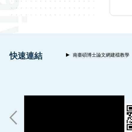
:::
快速連結
南臺碩博士論文網建檔教學