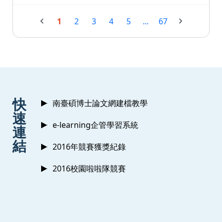
1
2
3
4
5
...
67
:::
快
南臺碩博士論文網建檔教學
速
e-learning企管學習系統
連
結
2016年競賽獲獎紀錄
2016校園啦啦隊競賽