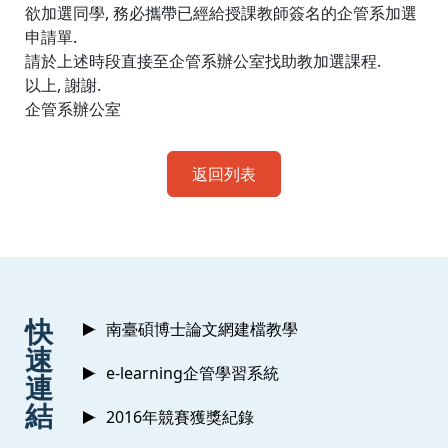
欲加選同學, 務必攜帶已經給授課教師簽名的企管系加選
申請單.
請於上述時段直接至企管系辦公室找助教加選課程.
以上, 謝謝.
企管系辦公室
返回列表
:::
快
南臺碩博士論文網建檔教學
速
e-learning企管學習系統
連
結
2016年競賽獲獎紀錄