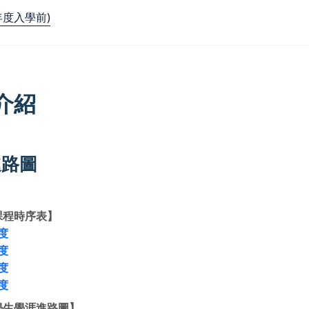
年度入學前)
介紹
進路圖
課程時序表】
度
度
度
度
學生學涯進路圖】