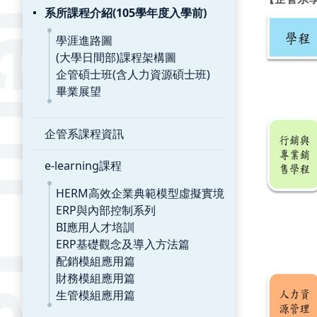
系所課程介紹(105學年度入學前)
學涯進路圖
(大學日間部)課程架構圖
企管碩士班(含人力資源碩士班)
畢業展望
企管系課程資訊
e-learning課程
HERM高效企業典範模型虛擬實境
ERP與內部控制系列
BI應用人才培訓
ERP基礎觀念及導入方法篇
配銷模組應用篇
財務模組應用篇
生管模組應用篇