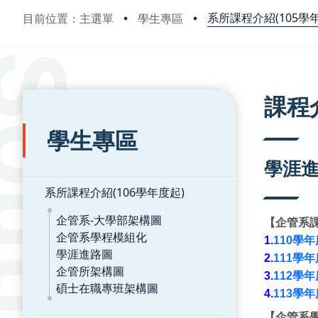
系所課程介紹(105學
目前位置：主選單
學生專區
:::
:::
課程
學生專區
學涯
系所課程介紹(106學年度起)
企管系-大學部架構圖
【企管系
企管系學程模組化
1.
110學年
學涯進路圖
2.
111學年
企管所架構圖
3.
112學年
碩士在職專班架構圖
4.
113學年
【企管系