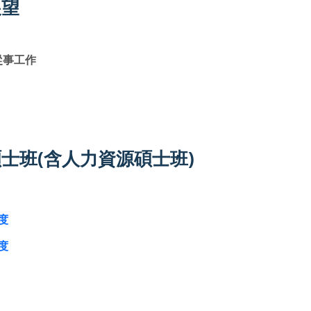
展望
從事工作
士班(含人力資源碩士班)
度
度