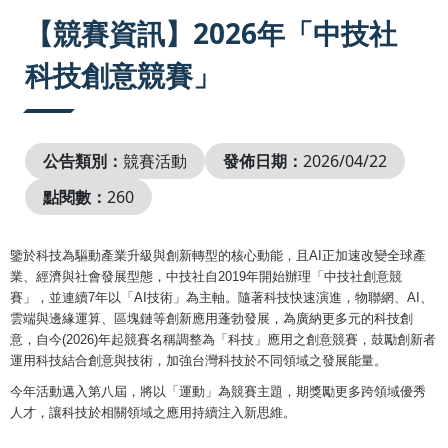
:::
【競賽資訊】2026年「中技社
科技創意競賽」
公告類別：
競賽活動
發佈日期：
2026/04/22
點閱數：
260
鑒於科技為驅動產業升級與創新轉型的核心動能，且AI正加速改變全球產
業、經濟與社會發展型態，中技社自2019年開始辦理「中技社創意競
賽」，並連續7年以「AI技術」為主軸。隨著科技快速演進，物聯網、AI、
雲端與邊緣運算、區塊鏈等創新應用蓬勃發展，為廣納更多元的科技創
意，自今(2026)年起競賽名稱調整為「科技」應用之創意競賽，鼓勵創新者
運用科技結合創意與技術，加強台灣科技於不同領域之發展能量。
今年活動邁入第八屆，將以「運動」為競賽主題，期獎勵更多跨領域優秀
人才，讓科技於相關領域之應用持續注入新思維。