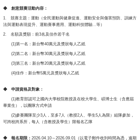
◆ 創意競賽
活動內容：
1. 競賽主題：運動（全民運動與健康促進、運動安全與傷害預防、訓練方
法與運動表現提升、運動賽事應用、運動科技體驗...等
）
2. 名額及獎額：前3名及佳作若干名
(1)第一名：新台幣40萬元及獎狀每人乙紙
(2)第二名：新台幣30萬元及獎狀每人乙紙
(3)第三名：新台幣20萬元及獎狀每人乙紙
(4)佳作：新台幣5萬元及獎狀每人乙紙
◆ 申請資格及對象
：
(1)教育部認可之國內大學校院教授及在校大學生、碩博士生（含應屆
畢業生），以團隊方式申請
(2)參賽團隊至少3人，至多7人（教授2人、學生5人為限）組隊參加，
可跨校跨系所，每人（含教授及學生）限報名乙隊
◆
報名期限：
2026.04.10～2026.09.01（以電子郵件收到時間為憑，逾期