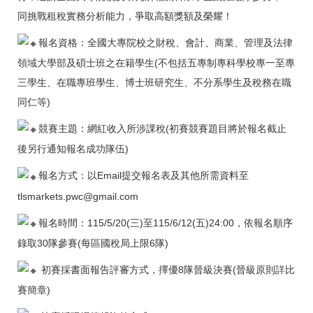
同挑戰租稅實務分析能力，爭取高額獎額及榮耀！
報名資格：全國大專院校之財稅、會計、商業、管理及法律
領域大學部及碩士班之在籍學生(不包括五專制專科學校專一至專
三學生、在職專班學生、博士班研究生、不分系學生及稅務在職
同仁等)
競賽主題：網紅收入所涉課稅(初賽競賽題目將於報名截止
後另行通知報名成功隊伍)
報名方式：以Email提交報名表及其他所需資料至
tlsmarkets.pwc@gmail.com
報名時間：115/5/20(三)至115/6/12(五)24:00，依報名順序
錄取30隊參賽(每區國稅局上限6隊)
初賽採書面報告評審方式，擇優8隊晉級決賽(晉級原則詳比
賽簡章)