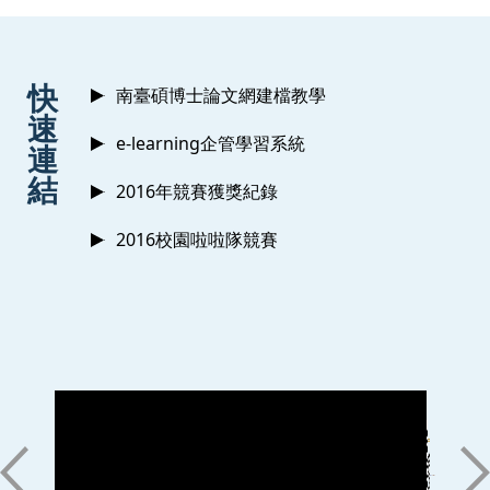
:::
快
南臺碩博士論文網建檔教學
速
e-learning企管學習系統
連
結
2016年競賽獲獎紀錄
2016校園啦啦隊競賽