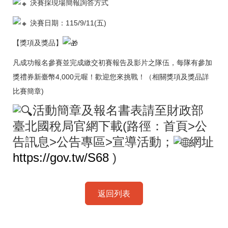
決賽採現場簡報詢答方式
決賽日期：115/9/11(五)
【獎項及獎品】
凡成功報名參賽並完成繳交初賽報告及影片之隊伍，每隊有參加
獎禮券新臺幣4,000元喔！歡迎您來挑戰！（相關獎項及獎品詳
比賽簡章)
活動簡章及報名書表請至財政部
臺北國稅局官網下載(路徑：首頁>公
告訊息>公告專區>宣導活動；
網址
https://gov.tw/S68
)
返回列表