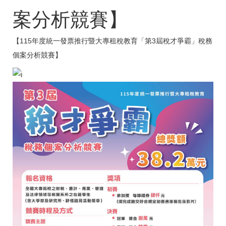
案分析競賽】
【115年度統一發票推行暨大專租稅教育「第3屆稅才爭霸」稅務
個案分析競賽】