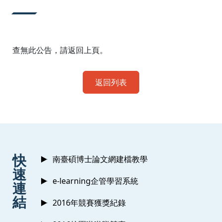
:::
查無此公告，請返回上頁。
返回列表
:::
快
南臺碩博士論文網建檔教學
速
e-learning企管學習系統
連
結
2016年競賽獲獎紀錄