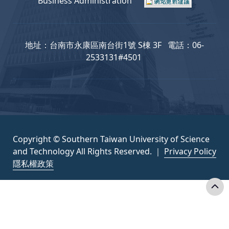
Business Administration
地址：台南市永康區南台街1號 S棟 3F 電話：06-
2533131#4501
Copyright © Southern Taiwan University of Science
and Technology All Rights Reserved. ｜
Privacy Policy
隱私權政策